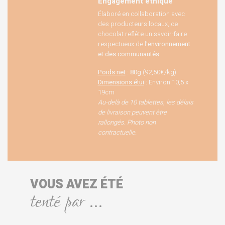
Engagement éthique
Élaboré en collaboration avec
des producteurs locaux, ce
chocolat reflète un savoir-faire
respectueux de l’
environnement
et des communautés
.
Poids net
: 80g
(92,50€/kg)
Dimensions étui
: Environ 10,5 x
19cm
Au-delà de 10 tablettes, les délais
de livraison peuvent être
rallongés. Photo non
contractuelle.
VOUS AVEZ ÉTÉ
tenté par ...