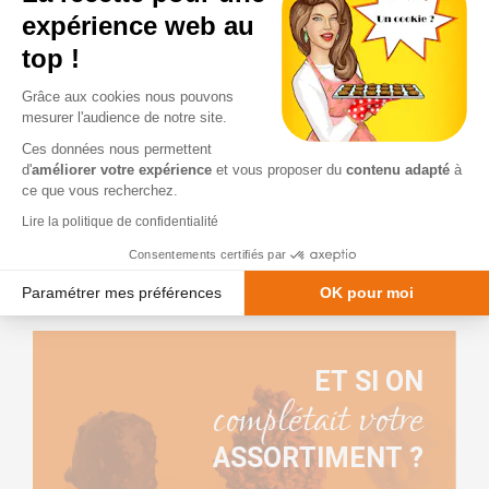
à partir de
expérience web au
TTC
7,40 €
top !
Grâce aux cookies nous pouvons
j'en veux
mesurer l'audience de notre site.
Ces données nous permettent
d'
améliorer votre expérience
et vous proposer du
contenu adapté
à
ce que vous recherchez.
Lire la politique de confidentialité
Consentements certifiés par
Paramétrer mes préférences
OK pour moi
Plateforme de Gestion du Consentement : Personnalisez vos Option
Axeptio consent
Notre plateforme vous permet d'adapter et de gérer vos paramètres de
ET SI ON
complétait votre
ASSORTIMENT ?