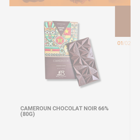
01
/
02
CAMEROUN CHOCOLAT NOIR 66%
B
(80G)