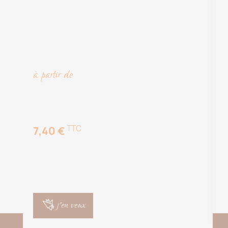
à
à partir de
TTC
7,40 €
j'en veux