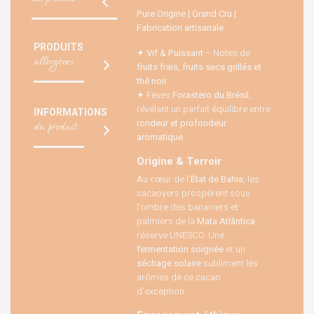
Pure Origine | Grand Cru |
Fabrication artisanale
PRODUITS
✦
Vif & Puissant
– Notes de
allergènes
fruits frais, fruits secs grillés et
thé noir
.
✦ Fèves
Forastero du Brésil
,
révélant un parfait équilibre entre
INFORMATIONS
rondeur et profondeur
du produit
aromatique
.
Origine & Terroir
Au cœur de l’
État de Bahia
, les
cacaoyers prospèrent sous
l’ombre des bananiers et
palmiers de la
Mata Atlântica
,
réserve UNESCO. Une
fermentation soignée
et un
séchage solaire
subliment les
arômes de ce cacao
d’exception.