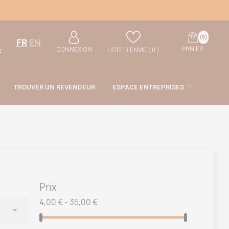
(0)
FR
EN
PANIER
CONNEXION
LISTE D'ENVIE (
0
)
TROUVER UN REVENDEUR
ESPACE ENTREPRISES
Prix
4,00 € - 35,00 €
