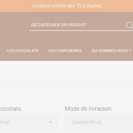
Livraison offerte dès 75 € d'achat
LES CHOCOLATS
LES CONFISERIES
QUI SOMMES-NOUS ?
hocolats
Mode de livraison

ltre)
(aucun filtre)