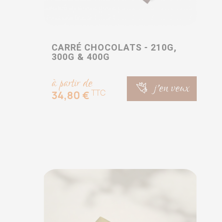
CARRÉ CHOCOLATS - 210G,
300G & 400G
à partir de
j'en veux
TTC
34,80 €