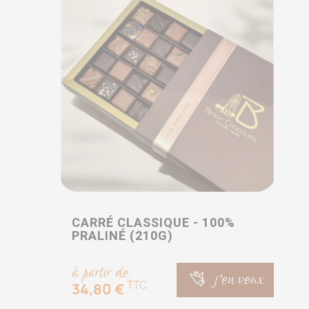
CARRÉ CLASSIQUE - 100%
PRALINÉ (210G)
à partir de
j'en veux
TTC
34,80 €