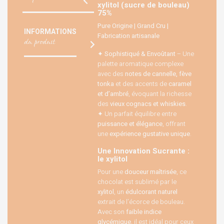
xylitol (sucre de bouleau)
75%
Pure Origine | Grand Cru |
INFORMATIONS
Fabrication artisanale
du produit
✦
Sophistiqué & Envoûtant
– Une
palette aromatique complexe
avec des
notes de cannelle, fève
tonka
et des accents de
caramel
et d’ambré
, évoquant la richesse
des
vieux cognacs et whiskies
.
✦ Un parfait équilibre entre
puissance et élégance
, offrant
une
expérience gustative unique
.
Une Innovation Sucrante :
le xylitol
Pour une
douceur maîtrisée
, ce
chocolat est sublimé par le
xylitol
, un
édulcorant naturel
extrait de l’écorce de bouleau.
Avec son
faible indice
glycémique
, il est idéal pour ceux