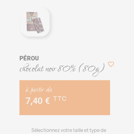
PÉROU

chocolat noir 80% (80g)
à partir de
7,40 €
TTC
Sélectionnez votre taille et type de