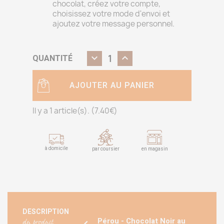
chocolat, créez votre compte,
choisissez votre mode d'envoi et
ajoutez votre message personnel.
QUANTITÉ
AJOUTER AU PANIER
Il y a 1 article(s). (
7.40
€)
à domicile
par coursier
en magasin
DESCRIPTION
du produit
Pérou - Chocolat Noir au