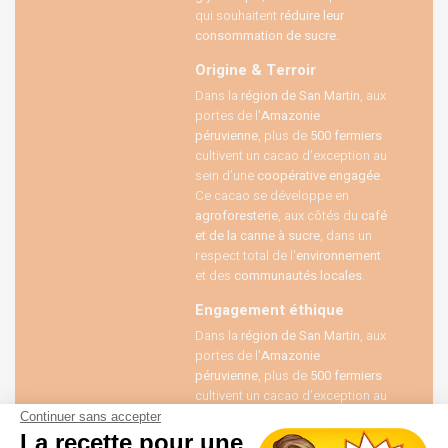
qui souhaitent
réduire leur
consommation de sucre
.
Origine & Terroir
Dans la
région de San Martin
, aux
portes de l'
Amazonie
péruvienne
, plus de
500 fermiers
cultivent un cacao d’exception au
sein d’une
coopérative engagée
.
Ce cacao se développe en
agroforesterie
, aux côtés du
café
et de la canne à sucre
, dans un
respect total de l'
environnement
et des
communautés locales
.
Engagement éthique
Dans la
région de San Martin
, aux
portes de l'
Amazonie
péruvienne
, plus de
500 fermiers
cultivent un cacao d’exception au
sein d’une
coopérative engagée
.
Continuer sans accepter
Ce cacao se développe en
La recette pour une