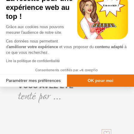
agroforesterie
, aux côtés du
café
expérience web au
et de la canne à sucre
, dans un
respect total de l'
environnement
top !
et des
communautés locales
.
Grâce aux cookies nous pouvons
Poids net
: 80g
(92,50€/kg)
mesurer l'audience de notre site.
Au-delà de 10 tablettes, les délais
Ces données nous permettent
de livraison peuvent être
d'
améliorer votre expérience
et vous proposer du
contenu adapté
à
rallongés. Photo non
ce que vous recherchez.
contractuelle.
Lire la politique de confidentialité
Consentements certifiés par
Paramétrer mes préférences
OK pour moi
VOUS AVEZ ÉTÉ
tenté par ...
Plateforme de Gestion du Consentement : Personnalisez vos Option
Axeptio consent
Notre plateforme vous permet d'adapter et de gérer vos paramètres de