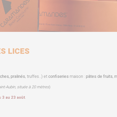
S LICES
ches, pralinés
, truffes...) et
confiseries
maison :
pâtes de fruits
,
m
nt-Aubin, située à 20 mètres
)
du
3 au 23 août
.