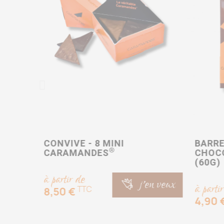
ET
CONVIVE - 8 MINI
BARR
®
 220G
CARAMANDES
CHOCO
(60G)
à partir de
j'en veux
à parti
TTC
en veux
8,50 €
4,90 