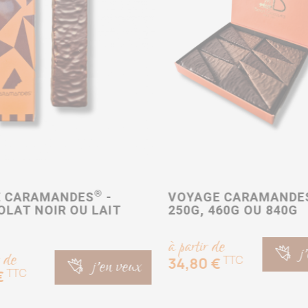
®
E CARAMANDES
-
VOYAGE CARAMANDE
LAT NOIR OU LAIT
250G, 460G OU 840G
à partir de
j
r de
TTC
j'en veux
34,80 €
TTC
€