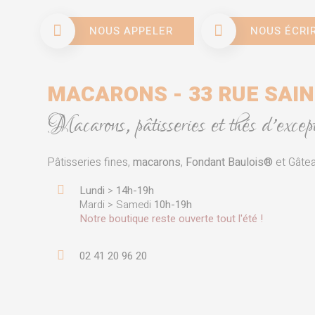
NOUS APPELER
NOUS ÉCRI
MACARONS - 33 RUE SAI
Macarons, pâtisseries et thés d'exc
Pâtisseries fines,
macarons
,
Fondant Baulois®
et Gâtea
Lundi
>
14h-19h
Mardi > Samedi
10h-19h
Notre boutique reste ouverte tout l'été !
02 41 20 96 20