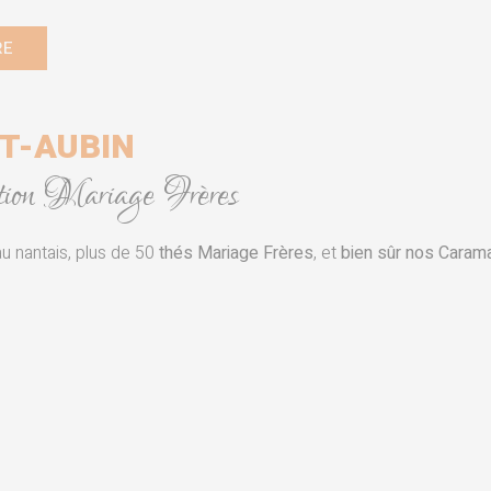
RE
NT-AUBIN
eption Mariage Frères
u nantais, plus de 50
thés Mariage Frères
, et
bien sûr nos Cara