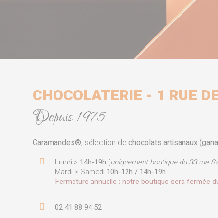
CHOCOLATERIE - 1 RUE DE
Depuis 1975
Caramandes®
, sélection de
chocolats artisanaux (gana
Lundi >
14h-19h
(
uniquement boutique du 33 rue Sai
Mardi > Samedi
10h-12h / 14h-19h
Fermeture annuelle : notre boutique sera fermée 
02 41 88 94 52